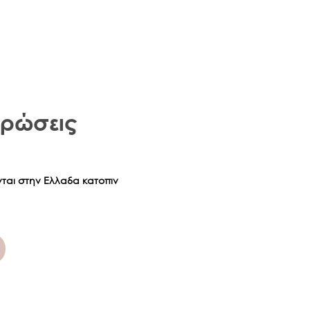
δεν επηρεάζουν τα νομικά κατοχυρωμένα δικαιώματά σας.
ης
χύει από την ημερομηνία αγοράς. Η ημερομηνία της αγοράς
ται από την ημερομηνία που αναγράφεται στην απόδειξη
περίπτωση διακοπής της παραγωγής του προϊόντος που
ναι στη διακριτική ευχέρεια της elite strom® να καθορίσει τη
ενός παρόμοιου μοντέλου που θα χρησιμοποιηθεί για τον
 της χρέωσης σε περίπτωση επισκευής ή αντικατάστασης.
χρώσεις
νται στην Ελλαδα κατοπιν