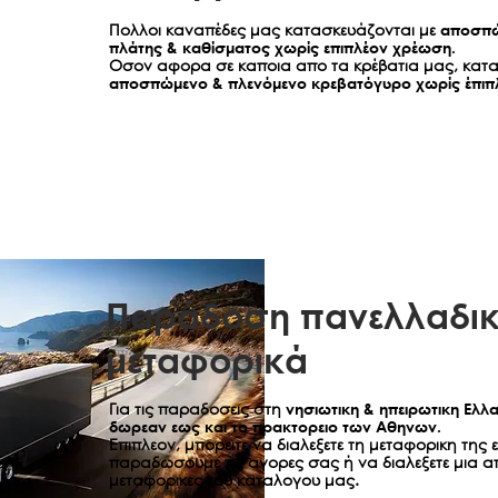
εάν πρόκειται
Πολλοι καναπέδες μας κατασκευάζονται με
αποσπώ
Τα μεταφορικά
πλάτης & καθίσματος χωρίς επιπλέον χρέωση.
Οσον αφορα σε καποια απο τα κρέβατια μας, κατα
Η elite strom
αποσπώμενο & πλενόμενο κρεβατόγυρο χωρίς έπιπ
ελαττωματικό 
εγγυάται ότι
είχατε αγοράσ
Αποκλειστικό
ΚΑΘΕ ΣΙΩΠΗΡ
ΣΥΜΠΕΡΙΛΑΜΒ
ΚΑΤΑΛΛΗΛΟΤΗ
ΠΕΡΙΟΔΟ ΙΣΧΥ
ΤΗΝ ΗΜΕΡΟΜΗ
ΟΡΟΙ ΤΗΣ ΠΑ
Παράδοση πανελλαδικ
ΜΕΣΟ ΑΠΟΚΑΤ
μεταφορικά
ΚΑΠΟΙΟ ΠΡΟΪ
ΕΓΓΥΗΣΗ ΒΡΙΣ
Ή ΑΠΟΘΕΤΙΚΕ
Για τις παραδοσεις στη
νησιωτικη & ηπειρωτικη Ελλ
ΑΔΥΝΑΜΙΑ ΧΡ
δωρεαν εως και το πρακτορειο των Αθηνων.
ΠΑΡΟΥΣΑΣ Ή 
Επιπλεον, μπορειτε να διαλεξετε τη μεταφορικη της 
παραδωσουμε τις αγορες σας ή να διαλεξετε μια α
Η παρούσα εγ
μεταφορικες του καταλογου μας.
συγκεκριμένα