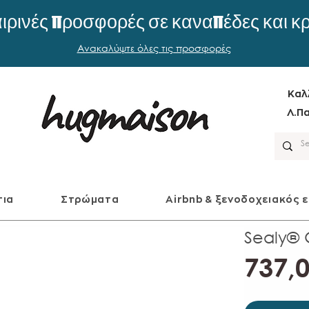
ιρινές προσφορές σε καναπέδες και κ
Ανακαλύψτε όλες τις προσφορές
Καλ
Λ.Πα
τια
Στρώματα
Airbnb & ξενοδοχειακός 
Sealy® 
737,0