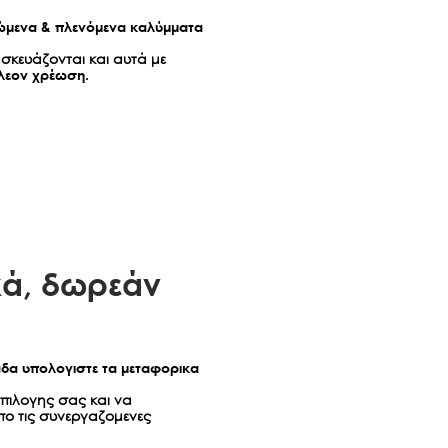
 για υπαιτιότητα πελάτη.
μενα & πλενόμενα καλύμματα
 έξοδα δεν καλύπτονται από την elite strom®.
σκευάζονται και αυτά με
® επιφυλάσσεται του δικαιώματός της να αντικαταστήσει το
λεον χρέωση.
προϊόν με άλλο προϊόν ίδιας ή μεγαλύτερης αξίας και δεν
 θα σας παράσχει το ίδιο ακριβώς μοντέλο στρώματος που
ει.
 μέσο αποκατάστασης / Λοιποί περιορισμοί της Εγγύησης
Η ΕΓΓΥΗΣΗ ΕΠΙ ΤΟΥ ΠΑΡΟΝΤΟΣ ΠΡΟΪΟΝΤΟΣ,
ΑΝΟΜΕΝΗΣ ΚΑΘΕ ΣΙΩΠΗΡΗΣ ΕΓΓΥΗΣΗΣ ΕΜΠΟΡΕΥΣΙΜΟΤΗΤΑΣ Ή
ΤΑΣ ΓΙΑ ΣΥΓΚΕΚΡΙΜΕΝΟ ΣΚΟΠΟ, ΔΕΝ ΞΕΠΕΡΝΑ ΣΕ ΔΙΑΡΚΕΙΑ ΤΗΝ
ΟΣ ΤΗΣ ΠΑΡΟΥΣΑΣ ΠΕΡΙΟΡΙΣΜΕΝΗΣ ΕΓΓΥΗΣΗΣ, ΠΟΥ ΞΕΚΙΝΑ ΜΕ
ΝΙΑ ΑΓΟΡΑΣ ΤΟΥ ΠΡΟΪΟΝΤΟΣ ΑΠΟ ΤΟΝ ΚΑΤΑΝΑΛΩΤΗ. ΟΙ
ΡΟΥΣΑΣ ΕΓΓΥΗΣΗΣ ΣΥΝΙΣΤΟΥΝ ΤΟ ΜΟΝΑΔΙΚΟ ΚΑΙ ΑΠΟΚΛΕΙΣΤΙΚΟ
ά, δωρεάν
ΑΣΤΑΣΗΣ ΠΟΥ ΔΙΚΑΙΟΥΤΑΙ Ο ΚΑΤΑΝΑΛΩΤΗΣ ΣΕ ΠΕΡΙΠΤΩΣΗ ΠΟΥ
ΟΝ ΚΑΤΑΣΤΕΙ ΕΛΑΤΤΩΜΑΤΙΚΟ ΚΑΤΑ ΤΟ ΔΙΑΣΤΗΜΑ ΠΟΥ Η
ΚΕΤΑΙ ΣΕ ΙΣΧΥ. ΔΕΝ ΦΕΡΟΥΜΕ ΚΑΜΙΑ ΕΥΘΥΝΗ ΓΙΑ ΠΑΡΕΠΟΜΕΝΕΣ
Σ ΖΗΜΙΕΣ ΠΟΥ ΘΑ ΠΡΟΚΥΨΟΥΝ ΑΠΟ ΤΗ ΧΡΗΣΗ Ή ΤΗΝ
αδα υπολογιστε τα μεταφορικα
ΗΣΗΣ ΤΟΥ ΠΑΡΟΝΤΟΣ ΠΡΟΪΟΝΤΟΣ Ή ΓΙΑ ΤΗΝ ΑΘΕΤΗΣΗ ΤΗΣ
ΟΠΟΙΑΣΔΗΠΟΤΕ ΑΛΛΗΣ ΡΗΤΗΣ Ή ΣΙΩΠΗΡΗΣ ΕΓΓΥΗΣΗΣ.
επιλογης σας και να
πο τις συνεργαζομενες
γύηση ισχύει μόνο στη χώρα αγοράς και σας παρέχει
 νομικά δικαιώματα τα οποία μπορεί να διαφέρουν από χώρα