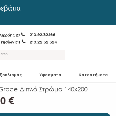
ρεβάτια
210.92.32.166
λιρρόης 27
τησίων 311
210.22.32.524
εξοπλισμός
Υφασματα
Καταστήματα
Grace Διπλό Στρώμα 140x200
Τιμή
0 €