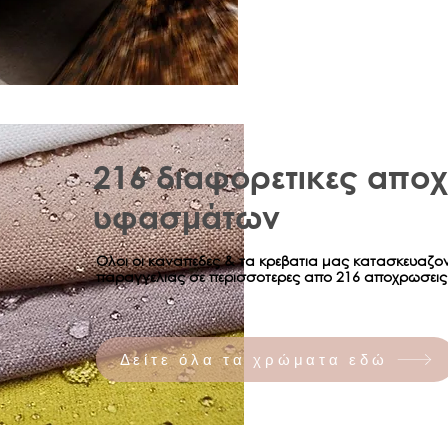
σε χώρα και 
Ισχύς εγγύησ
Η εγγύηση ισ
σας καθορίζε
πώλησης. Σε 
αγοράσατε, εί
λιανική τιμή 
προσδιορισμό
216 διαφορετικες απο
υφασμάτων
Ολοι οι καναπεδες & τα κρεβατια μας κατασκευαζο
παραγγελιας σε περισσοτερες απο 216 αποχρωσεις
Δείτε όλα τα χρώματα εδώ