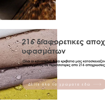
Η παρούσα εγ
συγκεκριμένα
σε χώρα και 
Ισχύς εγγύησ
Η εγγύηση ισ
σας καθορίζε
πώλησης. Σε 
αγοράσατε, εί
216 διαφορετικες απο
λιανική τιμή 
προσδιορισμό
υφασμάτων
Ολοι οι καναπεδες & τα κρεβατια μας κατασκευαζο
παραγγελιας σε περισσοτερες απο 216 αποχρωσεις
Δείτε όλα τα χρώματα εδώ