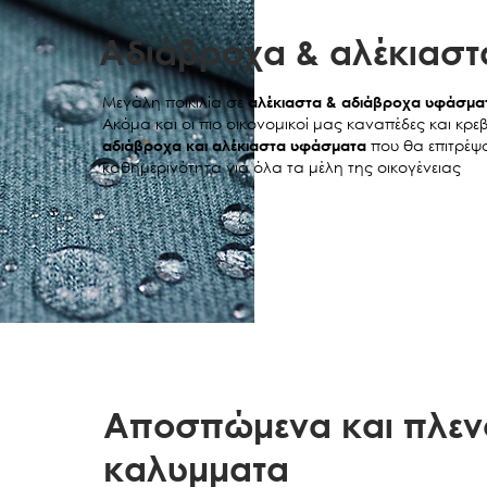
παθογόνου
μπορούσαν
Aδιάβροχα & αλέκιασ
συνάγεται 
δεν είναι 
Τι θα πρέπει
Μεγάλη ποικιλία σε
αλέκιαστα & αδιάβροχα υφάσμα
Επικοινωνήστ
Ακόμα και οι πιο οικονομικοί μας καναπέδες και κρ
η επικοινωνία
που θα επιτρέψο
αδιάβροχα και αλέκιαστα υφάσματα
μετακομίσει σ
καθημερινότητα για όλα τα μέλη της οικογένειας
αντιπρόσωπο 
Για να είναι 
προϋποθέσεις
Να είστε ο
εξουσιοδοτ
να προσκο
παραστατι
πώλησης κ
να βεβαιωθ
Σε ποιες ενέρ
Aποσπώμενα και πλεν
κατασκευαστή
Εάν προβάλετ
καλυμματα
Περιορισμένη
παρούσα εγγύη