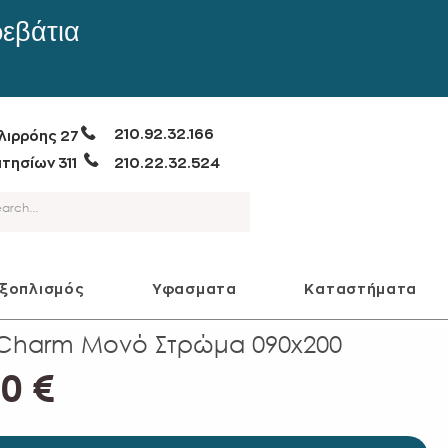
ρεβάτια
210.92.32.166
λιρρόης 27
τησίων 311
210.22.32.524
εξοπλισμός
Υφασματα
Καταστήματα
 Charm Μονό Στρώμα 090x200
Τιμή
0 €