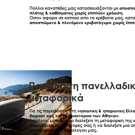
strom® να επι
Πολλοι καναπέδες μας κατασκευάζονται με
αποσπώ
εύλογου χρον
πλάτης & καθίσματος χωρίς επιπλέον χρέωση.
Οσον αφορα σε καποια απο τα κρέβατια μας, κατα
εάν πρόκειται
αποσπώμενο & πλενόμενο κρεβατόγυρο χωρίς έπιπ
Τα μεταφορικά
Η elite strom
ελαττωματικό 
εγγυάται ότι
είχατε αγοράσ
Αποκλειστικό
ΚΑΘΕ ΣΙΩΠΗΡ
ΣΥΜΠΕΡΙΛΑΜΒ
ΚΑΤΑΛΛΗΛΟΤΗ
ΠΕΡΙΟΔΟ ΙΣΧΥ
Παράδοση πανελλαδικ
ΤΗΝ ΗΜΕΡΟΜΗ
μεταφορικά
ΟΡΟΙ ΤΗΣ ΠΑ
ΜΕΣΟ ΑΠΟΚΑΤ
ΚΑΠΟΙΟ ΠΡΟΪ
Για τις παραδοσεις στη
νησιωτικη & ηπειρωτικη Ελλ
ΕΓΓΥΗΣΗ ΒΡΙΣ
δωρεαν εως και το πρακτορειο των Αθηνων.
Ή ΑΠΟΘΕΤΙΚΕ
Επιπλεον, μπορειτε να διαλεξετε τη μεταφορικη της 
παραδωσουμε τις αγορες σας ή να διαλεξετε μια α
ΑΔΥΝΑΜΙΑ ΧΡ
μεταφορικες του καταλογου μας.
ΠΑΡΟΥΣΑΣ Ή 