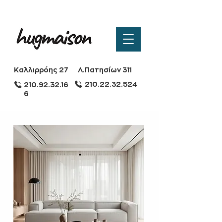
Καλλιρρόης 27
Λ.Πατησίων 311
210.22.32.524
210.92.32.16
6