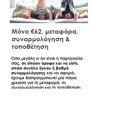
Μόνο €62, μεταφόρα,
συναρμολόγηση &
τοποθέτηση
​Όσο μεγάλη κι αν είναι η παραγγελία
σας,
σε όποιον όροφο και να είστε,
οποιο συνόλο όγκου ή βαθμό
συναρμολόγησης
και να αφορά,
έχουμε διαπραγματευτεί μια πάγια
χρεώση για τη μεταφορά, τη
συναρμολόγηση και τη τοποθέτηση
όσων παραγγείλατε ώστε την ημέρα
της παράδοσης να είναι σπίτι σας
όπως ακριβώς τα βλέπετε στο
κατάστημα.
*
Αφορά παραδόσεις έντος Αθηνών