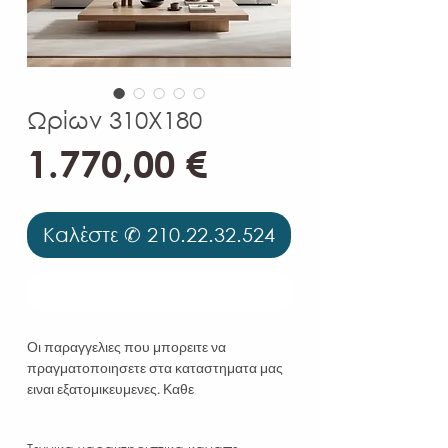
Ωρίων 310Χ180
Τιμή
1.770,00 €
Καλέστε ✆ 210.22.32.524
Καλέστε ✆ 210.22.32.524
Οι παραγγελιες που μπορειτε να
πραγματοποιησετε στα καταστηματα μας
ειναι εξατομικευμενες. Καθε
χαρακτηριστικο του προιοντος οπως η
διάταξη, η απόχρωση του υφασματος, το