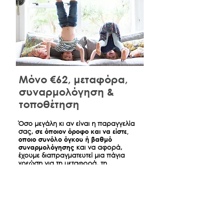
Μόνο €62, μεταφόρα,
συναρμολόγηση &
τοποθέτηση
​Όσο μεγάλη κι αν είναι η παραγγελία
σας,
σε όποιον όροφο και να είστε,
οποιο συνόλο όγκου ή βαθμό
συναρμολόγησης
και να αφορά,
έχουμε διαπραγματευτεί μια πάγια
χρεώση για τη μεταφορά, τη
συναρμολόγηση και τη τοποθέτηση
όσων παραγγείλατε ώστε την ημέρα
της παράδοσης να είναι σπίτι σας
όπως ακριβώς τα βλέπετε στο
κατάστημα.
*
Αφορά παραδόσεις έντος Αθηνών