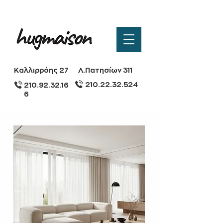
Καλλιρρόης 27
Λ.Πατησίων 311
210.22.32.524
210.92.32.16
6