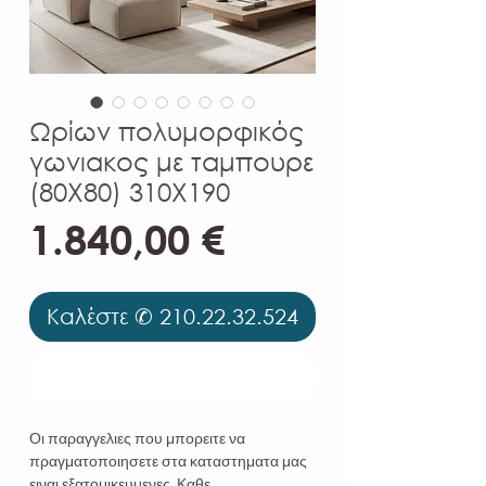
Ωρίων πολυμορφικός
γωνιακος με ταμπουρε
(80Χ80) 310Χ190
Τιμή
1.840,00 €
Καλέστε ✆ 210.22.32.524
Καλέστε ✆ 210.22.32.524
Οι παραγγελιες που μπορειτε να
πραγματοποιησετε στα καταστηματα μας
ειναι εξατομικευμενες. Καθε