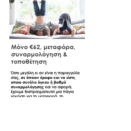
Μόνο €62, μεταφόρα,
συναρμολόγηση &
τοποθέτηση
​Όσο μεγάλη κι αν είναι η παραγγελία
σας,
σε όποιον όροφο και να είστε,
οποιο συνόλο όγκου ή βαθμό
συναρμολόγησης
και να αφορά,
έχουμε διαπραγματευτεί μια πάγια
χρεώση για τη μεταφορά, τη
συναρμολόγηση και τη τοποθέτηση
όσων παραγγείλατε ώστε την ημέρα
της παράδοσης να είναι σπίτι σας
όπως ακριβώς τα βλέπετε στο
κατάστημα.
*
Αφορά παραδόσεις έντος Αθηνών