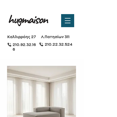
Καλλιρρόης 27
Λ.Πατησίων 311
210.22.32.524
210.92.32.16
6