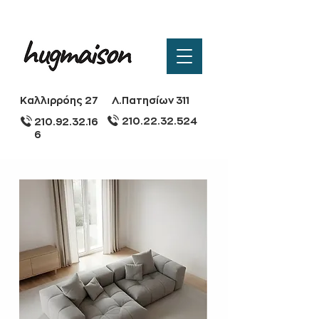
Καλλιρρόης 27
Λ.Πατησίων 311
210.22.32.524
210.92.32.16
6