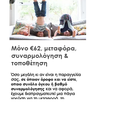
Μόνο €62, μεταφόρα,
συναρμολόγηση &
τοποθέτηση
​Όσο μεγάλη κι αν είναι η παραγγελία
σας,
σε όποιον όροφο και να είστε,
οποιο συνόλο όγκου ή βαθμό
συναρμολόγησης
και να αφορά,
έχουμε διαπραγματευτεί μια πάγια
χρεώση για τη μεταφορά, τη
συναρμολόγηση και τη τοποθέτηση
όσων παραγγείλατε ώστε την ημέρα
της παράδοσης να είναι σπίτι σας
όπως ακριβώς τα βλέπετε στο
κατάστημα.
*
Αφορά παραδόσεις έντος Αθηνών