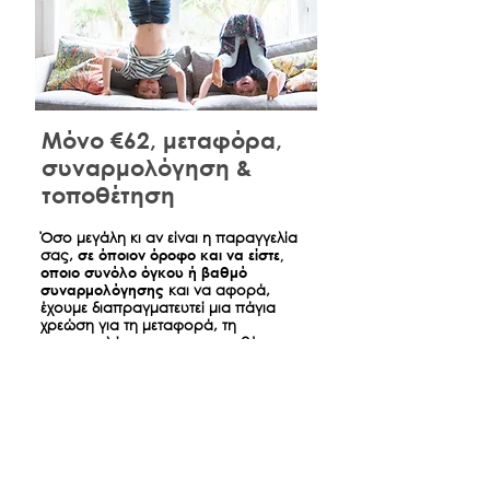
Μόνο €62, μεταφόρα,
συναρμολόγηση &
τοποθέτηση
​Όσο μεγάλη κι αν είναι η παραγγελία
σας,
σε όποιον όροφο και να είστε,
οποιο συνόλο όγκου ή βαθμό
συναρμολόγησης
και να αφορά,
έχουμε διαπραγματευτεί μια πάγια
χρεώση για τη μεταφορά, τη
συναρμολόγηση και τη τοποθέτηση
όσων παραγγείλατε ώστε την ημέρα
της παράδοσης να είναι σπίτι σας
όπως ακριβώς τα βλέπετε στο
κατάστημα.
*
Αφορά παραδόσεις έντος Αθηνών