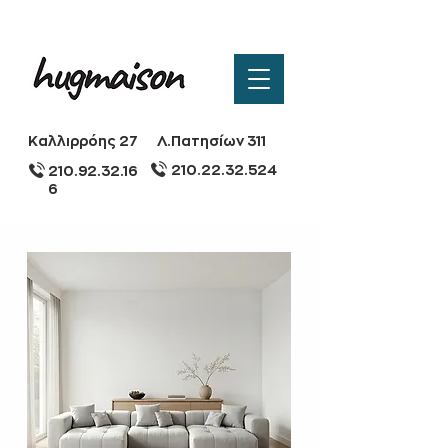
Καλλιρρόης 27
Λ.Πατησίων 311
210.22.32.524
210.92.32.16
6