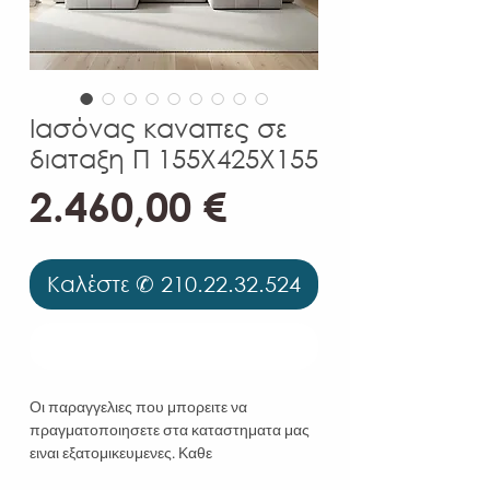
Ιασόνας καναπες σε
διαταξη Π 155X425X155
Τιμή
2.460,00 €
Καλέστε ✆ 210.22.32.524
Καλέστε ✆ 210.22.32.524
Οι παραγγελιες που μπορειτε να
πραγματοποιησετε στα καταστηματα μας
ειναι εξατομικευμενες. Καθε
χαρακτηριστικο του προιοντος οπως η