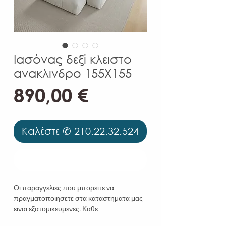
Ιασόνας δεξί κλειστο
ανακλινδρο 155X155
Τιμή
890,00 €
Καλέστε ✆ 210.22.32.524
Καλέστε ✆ 210.22.32.524
Οι παραγγελιες που μπορειτε να
πραγματοποιησετε στα καταστηματα μας
ειναι εξατομικευμενες. Καθε
χαρακτηριστικο του προιοντος οπως η