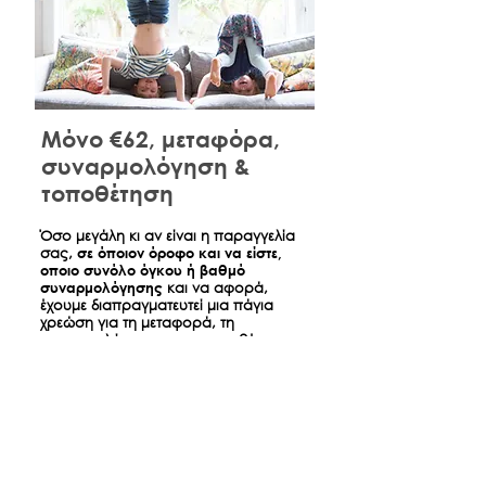
Μόνο €62, μεταφόρα,
συναρμολόγηση &
τοποθέτηση
​Όσο μεγάλη κι αν είναι η παραγγελία
σας,
σε όποιον όροφο και να είστε,
οποιο συνόλο όγκου ή βαθμό
συναρμολόγησης
και να αφορά,
έχουμε διαπραγματευτεί μια πάγια
χρεώση για τη μεταφορά, τη
συναρμολόγηση και τη τοποθέτηση
όσων παραγγείλατε ώστε την ημέρα
της παράδοσης να είναι σπίτι σας
όπως ακριβώς τα βλέπετε στο
κατάστημα.
*
Αφορά παραδόσεις έντος Αθηνών