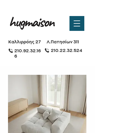
Καλλιρρόης 27
Λ.Πατησίων 311
210.22.32.524
210.92.32.16
6