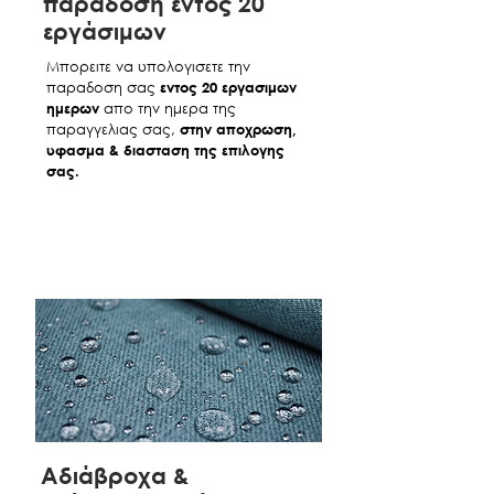
παράδοση εντός 20
επιφανειες δομησης, στενα
μετρηστε το χώρο σας και ζητηστε
εργάσιμων
κλιμακοστάσια, πορτες ειδικων
απο το εξειδικευμενο προσωπικο μας
διαστασεων κτλ ο πελάτης οφείλει να
την υπηρεσια διαδικτυακης επισκεψης.
Μπορειτε να υπολογισετε την
έχει ενημερώσει την εταιρία
Η υπηρεσια αυτη θα σας βοηθήσει να
παραδοση σας
εντος 20 εργασιμων
παράλληλα με την παραγγελία του. Η
δειτε τα προιοντα και τα υφασματα
ημερων
απο την ημερα της
μίσθωση αναβατορίου οταν χρειαστει
μεσω βιντεοκλησης και virtual tour του
παραγγελιας σας,
στην αποχρωση,
γίνεται μέσω εξωτερικού συνεργάτη και
καταστηματος επιτρέποντας ετσι να
υφασμα & διασταση της επιλογης
το κόστος είναι επιπλεον 50€ +ΦΠΑ. Η
σχηματισετε μια ολοκληρωμενη εικονα
σας.
Hugmaison E.Ε. δεν ευθύνεται για τη
για τις αποχρωσεις των υφασμάτων
μη παράδοση των προϊόντων στον
αλλα και τις λεπτομέρειες κατασκευης
δηλωμένο χρόνο αν ο πελάτης
του/των προιοντος/ων που σας
παραλείψει την ενημέρωση αυτή
ενδιαφέρουν
αλλα και να συζητήσετε
καθως
με εναν απο τους ειδικους μας για την
διαταξη που θα εξυπηρετουσε πιο
Τα έξοδα μεταφορικων ή και χρήσης
σωστα τις διαστασεις του δικου σας
αναβατορίου βαρύνουν τον πελάτη
καθιστικου.
και εξοφλούνται κατά την παράδοση
Για να προχωρησετε σε ολοκληρωση
στην συνεργαζόμενη εταιρία.
παραγγελιας απομακρυσμενα το
τιμημα μπορει να εξοφληθει
Παραδοσεις εντος υπολοιπου Αττικης
μέσω τραπεζικης καταθεσης
στον
Aδιάβροχα &
παρακατω λογαριασμο με το ποσό
Παραδόσεις γίνονται καθημερινά τις