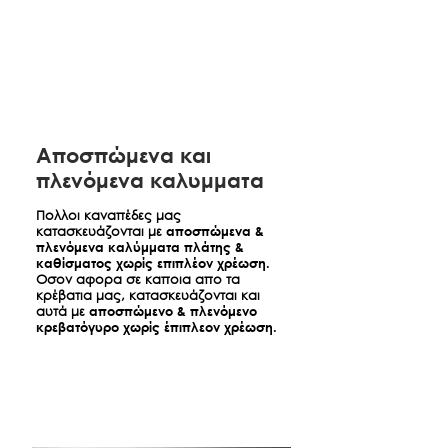
€70+ΦΠΑ, για παραδοσεις στην Ν.
ΙΒΑΝ: GR8401101200000012000615141
Μακρη ειναι 100+ΦΠΑ, για
ΔΙΚΑΙΟΥΧΟΣ: HUGMAISON.COM EE
παραδοσεις στο Λαγονησι 120+ΦΠΑ
με έως και 60 δοσεις χωρις
πιστωτικη καρτα
για συνολικό
Στις περιπτωσεις που θα χρειαστει
κόστος αγορών από
αναβατοριο λόγω όγκου προϊόντος
200,01€-10.000€
που δεν περνα απο χαμηλες
Η χρηματοδότηση παρέχεται μέσω της
Aποσπώμενα και
επιφανειες δομησης, στενα
Tbi Βank - Branch Greece. Η τελευταία
πλενόμενα καλυμματα
κλιμακοστάσια, πορτες ειδικων
εγκρίνει τη χρηματοδότηση μετά από
διαστασεων κτλ ο πελάτης οφείλει να
αξιολόγηση online αίτησης, με βάση
Πολλοι καναπέδες μας
έχει ενημερώσει την εταιρία
την εκάστοτε ισχύουσα πιστωτική
κατασκευάζονται με
αποσπώμενα &
παράλληλα με την παραγγελία του. Η
πολιτική και εφόσον πληρούνται τα
πλενόμενα καλύμματα πλάτης &
μίσθωση αναβατορίου οταν χρειαστει
καθίσματος χωρίς επιπλέον χρέωση.
πιστωτικά κριτήρια.Αμεση
Οσον αφορα σε καποια απο τα
γίνεται μέσω εξωτερικού συνεργάτη και
χρηματοδότηση, 100% online
κρέβατια μας, κατασκευάζονται και
το κόστος είναι επιπλεον 70€ +ΦΠΑ. Η
διαδικασία, εως 10.000€ εξόφληση και
αυτά με
αποσπώμενο & πλενόμενο
Hugmaison E.Ε. δεν ευθύνεται για τη
κρεβατόγυρο χωρίς έπιπλεον χρέωση.
δοσεις έως 60 μήνες Διαλέξτε τον
μη παράδοση των προϊόντων στον
αριθμό δόσεων που επιθυμείτε και
δηλωμένο χρόνο αν ο πελάτης
φτιάξτε το δικό σας πλάνο πληρωμών
παραλείψει την ενημέρωση αυτή.
σύμφωνα με τις ανάγκες σας.
• Για γρήγορες πληροφορίες σχετικά
Τα έξοδα μεταφορικων ή και χρήσης
με το έντοκο δάνειο ακολουθήστε το