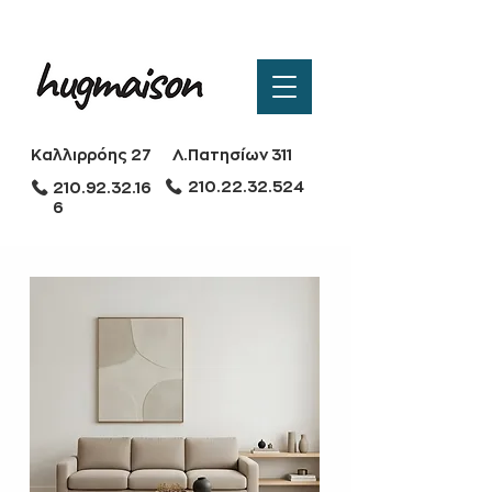
Καλλιρρόης 27
Λ.Πατησίων 311
210.22.32.524
210.92.32.16
6