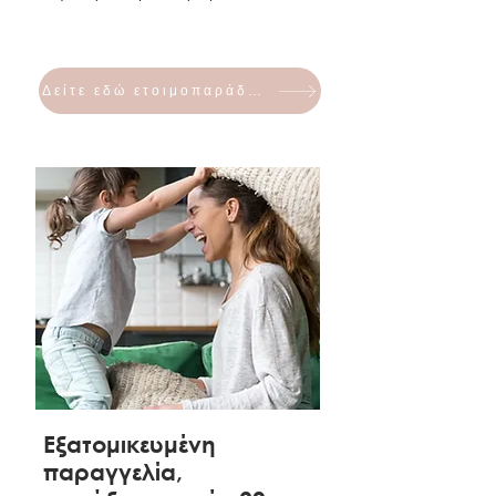
Πόδια καναπέ
(ναι/όχι): Ναι
To τμημα παραδοσεων θα
Περιλαμβάνονται διακοσμητικα
επικοινωνησει μαζι σας για την
Το συνολο του τιμηματος μπορει να
μαξιλαρια
(ναι/όχι): Όχι
εξοφληση της παραγγελιας δύο με
εξοφληθει εις ολοκληρον εφαπαξ ή με
Χώρα κατασκευής προϊόντος:
Ελλαδα
τρεις ημέρες πριν την ημέρα
προκαταβολη της τάξεως του 30% και
Δείτε εδώ ετοιμοπαράδοτα
παράδοσης. Παραλληλα θα σας
εξοφληση του υπολοιπου 2-3 ημερες
ενημερώσει και για την ωρα
πριν την παραδοση και αναλογως του
παραδοσης. Υπολογιστε ευρος 3
τροπου πληρωμης.
ωρων για την παράδοση/παραλαβή
σας.
2.Τηλεφωνικώς /μεσω email ή chat
To κόστος μεταφοράς
apps
,συναρμολόγησης και τοποθέτησης
Για εσάς που θέλετε να προμηθευτείτε
ειναι €50+ΦΠΑ, σε oποιον οροφο και
τα προϊόντα μας από απόσταση,
αν παραδοθούν τα προιοντα και για
μπορείτε να τα δειτε/ παραγγείλετε
το συνολο των προιοντων που θα
μέσω Viber/Whatsapp
παραγγειλετε απο τα καταστηματα
μέσω τηλεφώνου:210-9232166
μας. (πχ κρεβατι και καναπες, καναπες
(Καλλιροης 27), 210-2232524
και στρωμα κτλ)
(Λ.Πατησιων 311)
μέσω email :
Στις περιπτωσεις που θα χρειαστει
hugmaison311@gmail.com
Εξατομικευμένη
αναβατοριο λόγω όγκου προϊόντος
Επιλέξτε τα προϊόντα που σας
παραγγελία,
που δεν περνα απο χαμηλες
ενδιαφέρουν μεσω της ιστοσελιδας,