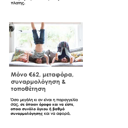
πλατης.
Μόνο €62, μεταφόρα,
συναρμολόγηση &
τοποθέτηση
​Όσο μεγάλη κι αν είναι η παραγγελία
σας,
σε όποιον όροφο και να είστε,
οποιο συνόλο όγκου ή βαθμό
συναρμολόγησης
και να αφορά,
έχουμε διαπραγματευτεί μια πάγια
χρεώση για τη μεταφορά, τη
συναρμολόγηση και τη τοποθέτηση