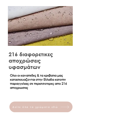
ένας εκπρόσωπός μας θα
επικοινωνήσει μαζί σας για όλες τις
λεπτομέρειες που αφορουν τις
χρεωσεις των μεταφορικων.
Η μεταφορά των εμπορευμάτων με
πρακτορείο γίνεται με ευθύνη του
πελάτη και τα έξοδα αυτού (από το
παράρτημα Αττικής του πρακτορείου
έως τον χώρο του) επιβαρύνουν τον
πελάτη.
216 διαφορετικες
Για τις μεταφορές μέσω πρακτορείου
αποχρώσεις
επιλογής σας ισχύουν οι ώρες
υφασμάτων
παράδοσης της εκάστοτε
Μεταφορικής Εταιρείας.
Ολοι οι καναπεδες & τα κρεβατια μας
κατασκευαζονται στην Ελλαδα κατοπιν
Η μεταφορική εταιρεία παραδίδει
παραγγελιας σε περισσοτερες απο 216
στο πεζοδρόμιο της οικίας σας.
αποχρωσεις
Σημαντικές επισημάνσεις για τις
παραδόσεις Ο χρόνος παράδοσης
ενδέχεται να επηρεαστεί και από τον
τρόπο πληρωμής που έχει επιλέξει ο
Δείτε όλα τα χρώματα εδώ
πελάτης (π.χ. ο χρόνος ολοκλήρωσης