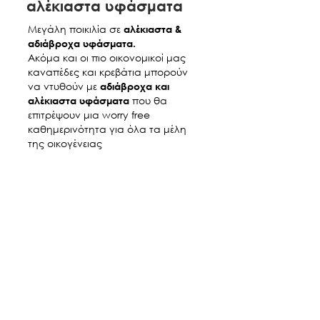
που αναλογεί στην παραγγελία
αλέκιαστα υφάσματα
εργάσιμες ημέρες της εβδομάδος, από
σας (εις ολοκληρον εφαπαξ ή σε
ώρα 9:00 έως ώρα 17:00.
Μεγάλη ποικιλία σε
αλέκιαστα &
προκαταβολη της τάξεως του 30%
To τμημα παραδοσεων θα
αδιάβροχα υφάσματα.
και εξοφληση του υπολοιπου 2-3
Ακόμα και οι πιο οικονομικοί μας
επικοινωνησει μαζι σας για την
ημερες πριν την παραδοση)
καναπέδες και κρεβάτια μπορούν
εξοφληση της παραγγελιας δύο με
σημειώνοντας στην αιτιολογία το
να ντυθούν με
αδιάβροχα και
τρεις ημέρες πριν την ημέρα
ονοματεπώνυμο σας και
που θα
αλέκιαστα υφάσματα
παράδοσης. Παραλληλα θα σας
στέλνοντας την αποδειξη
επιτρέψουν μια worry free
ενημερώσει και για την ωρα
καταθεσης με email στο
καθημερινότητα για όλα τα μέλη
παραδοσης. Υπολογιστε ευρος 3
hugmaison311@gmail.com ή μέσω
της οικογένειας
ωρων για την παράδοση/παραλαβή
chat app, διαφορετικά ενημερώστε
σας. To κόστος μεταφοράς
μας τηλεφωνικά στο 210-9232166/
,συναρμολόγησης και τοποθέτησης
210-2232524 δίνοντας το
ειναι μεταξυ €70+ΦΠΑ, 100+ΦΠΑ ή
ονοματεπώνυμό σας ,την
120+ΦΠΑ αναλογως περιοχης
ημερομηνία κατάθεσης,το όνομα
παραδοσης σε oποιον οροφο και αν
της τράπεζας, το ποσό κατάθεσης
παραδοθούν τα προιοντα και για το
κι ένα τηλέφωνο επικοινωνίας, για
συνολο των προιοντων που θα
να προχωρήσουμε ταχύτερα στην
παραγγειλετε απο τα καταστηματα
εκτέλεση της παραγγελία σας.
μας. (πχ κρεβατι και καναπες, καναπες
HUGMAISON.COM EE
και στρωμα κτλ) Ενδεικτικα, για
ΕΘΝΙΚΗ ΤΡΑΠΕΖΑ
παραδοσεις στην Παλληνη ειναι
ΑΡ. ΛΟΓΑΡΙΑΣΜΟΥ: 12000615141