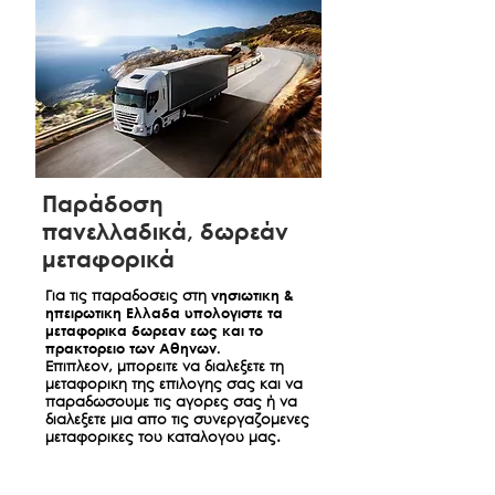
αναβατορίου βαρύνουν τον πελάτη
link:
tbi bank
και εξοφλούνται κατά την παράδοση
• Συχνές Ερωτήσεις & Απαντήσεις
στην συνεργαζόμενη εταιρία.
ακολουθήστε το link:
Frequently
Questions & Answers
Παραδοσεις Εκτος Αττικης
Στις περιπτώσεις παραδόσεων εκτός
Αττικης η αποστολή πραγματοποιείται
μέσω μεταφορικών εταιρειών
Παράδοση
(πρακτορείων) που επιλέγει ο πελάτης.
πανελλαδικά, δωρεάν
Η Hugmaison αναλαμβάνει την
μεταφορικά
συσκευασία και μεταφορά των
προϊόντων έως την έδρα (Αθηνων) της
Για τις παραδοσεις στη
νησιωτικη &
μεταφορικής εταιρείας που θα μας
ηπειρωτικη Ελλαδα υπολογιστε τα
υποδείξετε, χωρίς χρέωση.Σε
μεταφορικα δωρεαν εως και το
πρακτορειο των Αθηνων.
περίπτωση που δεν έχετε υπόψιν σας
Επιπλεον, μπορειτε να διαλεξετε τη
κάποιο πρακτορείο, θα σας
μεταφορικη της επιλογης σας και να
προτείνουμε αντίστοιχα πρακτορεία
παραδωσουμε τις αγορες σας ή να
διαλεξετε μια απο τις συνεργαζομενες
που επιλέγουν οι πελάτες μας,
μεταφορικες του καταλογου μας.
συνδυάζοντας τόσο προσιτές όσο και
αξιόπιστες υπηρεσίες. Σε κάθε
περίπτωση και για κάθε παραγγελία,