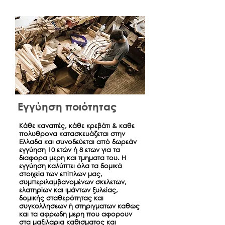
και εμφάνισης του τραπεζικού
εμβάσματος ενδέχεται να ποικίλει
ανάλογα με την Τράπεζα (συνήθως 2-
3 εργάσιμες ημέρες).
Εγγύηση ποιότητας
Κάθε καναπές, κάθε κρεβάτι & καθε
πολυθρονα κατασκευάζεται στην
Ελλαδα και συνοδεύεται από δωρεάν
εγγύηση 10 ετών ή 8 ετων για τα
διαφορα μερη και τμηματα του. Η
εγγύηση καλύπτει όλα τα δομικά
στοιχεία των επίπλων μας,
συμπεριλαμβανομένων σκελετων,
ελατηρίων και ιμάντων ξυλείας,
δομικής σταθερότητας και
συγκολλησεων ή στηριγματων καθως
και τα αφρωδη μερη που αφορουν
στα μαξιλαρια καθισματος και