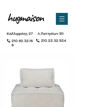
Καλλιρρόης 27
Λ.Πατησίων 311
210.22.32.524
210.92.32.16
6