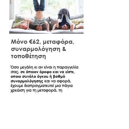
Μόνο €62, μεταφόρα,
συναρμολόγηση &
τοποθέτηση
​Όσο μεγάλη κι αν είναι η παραγγελία
σας,
σε όποιον όροφο και να είστε,
οποιο συνόλο όγκου ή βαθμό
συναρμολόγησης
και να αφορά,
έχουμε διαπραγματευτεί μια πάγια
χρεώση για τη μεταφορά, τη
συναρμολόγηση και τη τοποθέτηση
όσων παραγγείλατε ώστε την ημέρα
της παράδοσης να είναι σπίτι σας
όπως ακριβώς τα βλέπετε στο
κατάστημα.
*
Αφορά παραδόσεις έντος Αθηνών