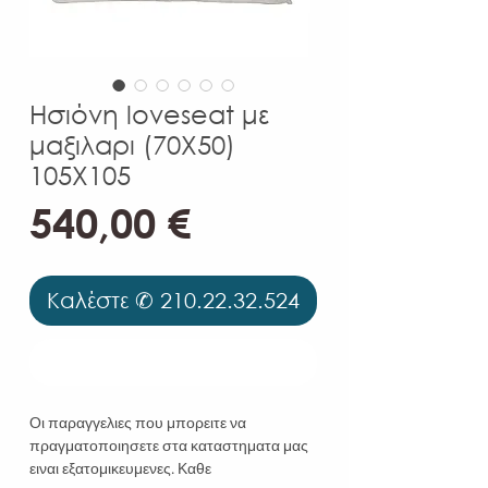
Ησιόνη loveseat με
μαξιλαρι (70Χ50)
105Χ105
Τιμή
540,00 €
Καλέστε ✆ 210.22.32.524
Καλέστε ✆ 210.22.32.524
Οι παραγγελιες που μπορειτε να
πραγματοποιησετε στα καταστηματα μας
ειναι εξατομικευμενες. Καθε