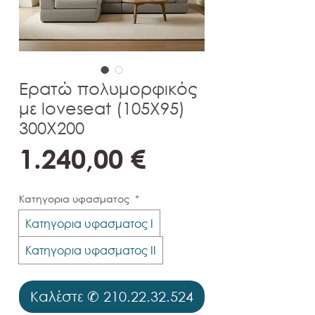
Ερατώ πολυμορφικός
με loveseat (105Χ95)
300Χ200
Τιμή
1.240,00 €
Κατηγορια υφασματος
*
Κατηγορια υφασματος Ι
Κατηγορια υφασματος ΙΙ
Καλέστε ✆ 210.22.32.524