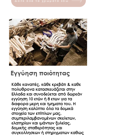
τρόπο πληρωμής που έχει επιλέξει ο
Δείτε όλα τα χρώματα εδώ
πελάτης (π.χ. ο χρόνος ολοκλήρωσης
και εμφάνισης του τραπεζικού
εμβάσματος ενδέχεται να ποικίλει
ανάλογα με την Τράπεζα (συνήθως 2-
3 εργάσιμες ημέρες).
Εγγύηση ποιότητας
Κάθε καναπές, κάθε κρεβάτι & καθε
πολυθρονα κατασκευάζεται στην
Ελλαδα και συνοδεύεται από δωρεάν
εγγύηση 10 ετών ή 8 ετων για τα
διαφορα μερη και τμηματα του. Η
εγγύηση καλύπτει όλα τα δομικά
στοιχεία των επίπλων μας,
συμπεριλαμβανομένων σκελετων,
ελατηρίων και ιμάντων ξυλείας,
δομικής σταθερότητας και
συγκολλησεων ή στηριγματων καθως