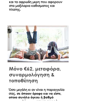
και τα αφρωδη μερη που αφορουν
στα μαξιλαρια καθισματος και
πλατης.
Μόνο €62, μεταφόρα,
συναρμολόγηση &
τοποθέτηση
​Όσο μεγάλη κι αν είναι η παραγγελία
σας,
σε όποιον όροφο και να είστε,
οποιο συνόλο όγκου ή βαθμό
συναρμολόγησης
και να αφορά,
έχουμε διαπραγματευτεί μια πάγια