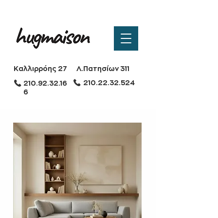
Καλλιρρόης 27
Λ.Πατησίων 311
210.22.32.524
210.92.32.16
6