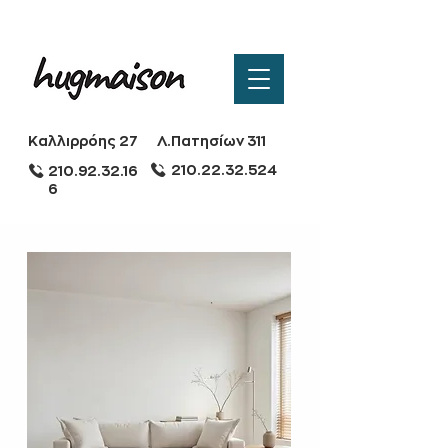
Καλλιρρόης 27
Λ.Πατησίων 311
210.22.32.524
210.92.32.16
6