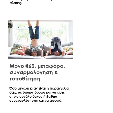
πλατης.
Μόνο €62, μεταφόρα,
συναρμολόγηση &
τοποθέτηση
​Όσο μεγάλη κι αν είναι η παραγγελία
σας,
σε όποιον όροφο και να είστε,
οποιο συνόλο όγκου ή βαθμό
συναρμολόγησης
και να αφορά,
έχουμε διαπραγματευτεί μια πάγια
χρεώση για τη μεταφορά, τη
συναρμολόγηση και τη τοποθέτηση