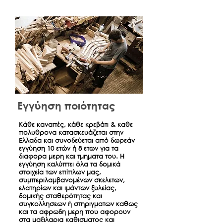
και εμφάνισης του τραπεζικού
εμβάσματος ενδέχεται να ποικίλει
ανάλογα με την Τράπεζα (συνήθως 2-
3 εργάσιμες ημέρες).
Εγγύηση ποιότητας
Κάθε καναπές, κάθε κρεβάτι & καθε
πολυθρονα κατασκευάζεται στην
Ελλαδα και συνοδεύεται από δωρεάν
εγγύηση 10 ετών ή 8 ετων για τα
διαφορα μερη και τμηματα του. Η
εγγύηση καλύπτει όλα τα δομικά
στοιχεία των επίπλων μας,
συμπεριλαμβανομένων σκελετων,
ελατηρίων και ιμάντων ξυλείας,
δομικής σταθερότητας και
συγκολλησεων ή στηριγματων καθως
και τα αφρωδη μερη που αφορουν
στα μαξιλαρια καθισματος και