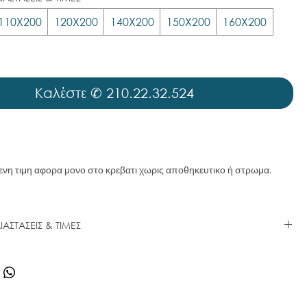
110Χ200
120Χ200
140Χ200
150Χ200
160Χ200
Καλέστε ✆ 210.22.32.524
Καλέστε ✆ 210.22.32.524
ενη τιμη αφορα μονο στο κρεβατι χωρις αποθηκευτικο ή στρωμα.
ΙΑΣΤΑΣΕΙΣ & ΤΙΜΕΣ
ΚΑΤΗΓΟΡΙΑ
ΚΑΤΗΓΟΡΙΑ
ΥΦΑΣΜΑΤΟΣ Ι
ΥΦΑΣΜΑΤΟΣ ΙΙ