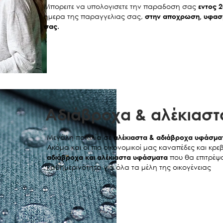
Μπορειτε να υπολογισετε την παραδοση σας
εντος 
ημερα της παραγγελιας σας,
στην αποχρωση, υφασμ
σας.
Aδιάβροχα & αλέκιασ
Μεγάλη ποικιλία σε
αλέκιαστα & αδιάβροχα υφάσμα
Ακόμα και οι πιο οικονομικοί μας καναπέδες και κρ
που θα επιτρέψο
αδιάβροχα και αλέκιαστα υφάσματα
καθημερινότητα για όλα τα μέλη της οικογένειας