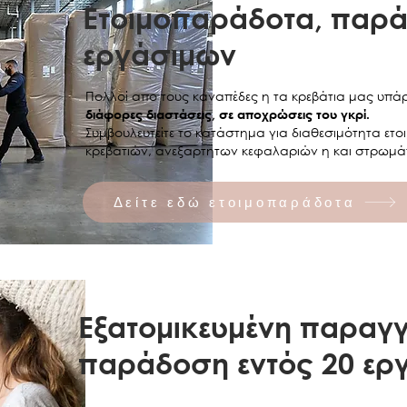
Ετοιμοπαράδοτα, παρά
ΣΤΙΣ ΤΙΜΕΣ Σ
εργάσιμων
Πολλοί απο τους καναπέδες η τα κρεβάτια μας υπ
διάφορες διαστάσεις, σε αποχρώσεις του γκρί.
Συμβουλευτείτε το κατάστημα για διαθεσιμότητα ε
κρεβατιών, ανεξαρτητων κεφαλαριών η και στρωμά
Δείτε εδώ ετοιμοπαράδοτα
Εξατομικευμένη παραγγ
παράδοση εντός 20 ερ