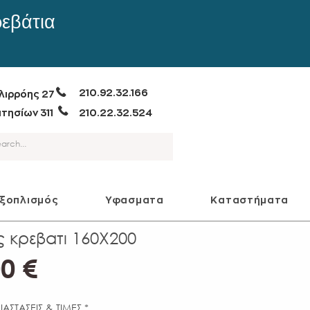
ρεβάτια
210.92.32.166
λιρρόης 27
τησίων 311
210.22.32.524
εξοπλισμός
Υφασματα
Καταστήματα
ς κρεβατι 160X200
Τιμή
0 €
ΙΑΣΤΑΣΕΙΣ & ΤΙΜΕΣ
*