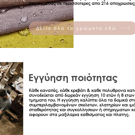
παραγγελιας σε περισσοτερες απο 216 αποχρωσεις
Δείτε όλα τα χρώματα εδώ
Εγγύηση ποιότητας
Κάθε καναπές, κάθε κρεβάτι & καθε πολυθρονα κατ
συνοδεύεται από δωρεάν εγγύηση 10 ετών ή 8 ετων 
τμηματα του. Η εγγύηση καλύπτει όλα τα δομικά στο
συμπεριλαμβανομένων σκελετων, ελατηρίων και ιμά
σταθερότητας και συγκολλησεων ή στηριγματων κ
αφορουν στα μαξιλαρια καθισματος και πλατης.