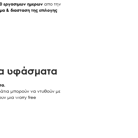
απο την
20 εργασιμων ημερων
α & διασταση της επιλογης
τα υφάσματα
τα.
εβάτια μπορούν να ντυθούν με
υν μια worry free