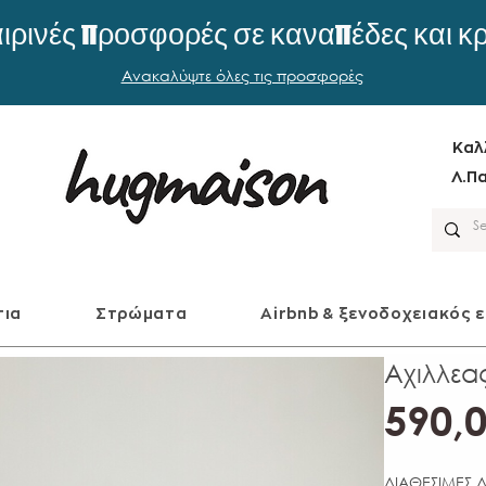
ιρινές προσφορές σε καναπέδες και κ
Ανακαλύψτε όλες τις προσφορές
Καλ
Λ.Πα
τια
Στρώματα
Airbnb & ξενοδοχειακός 
Αχιλλεα
590,0
ΔΙΑΘΕΣΙΜΕΣ Δ