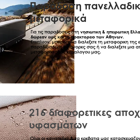
Παράδοση πανελλαδικ
μεταφορικά
Για τις παραδοσεις στη
νησιωτικη & ηπειρωτικη Ελλ
δωρεαν εως και το πρακτορειο των Αθηνων.
Επιπλεον, μπορειτε να διαλεξετε τη μεταφορικη της 
παραδωσουμε τις αγορες σας ή να διαλεξετε μια α
μεταφορικες του καταλογου μας.
216 διαφορετικες απο
υφασμάτων
Ολοι οι καναπεδες & τα κρεβατια μας κατασκευαζο