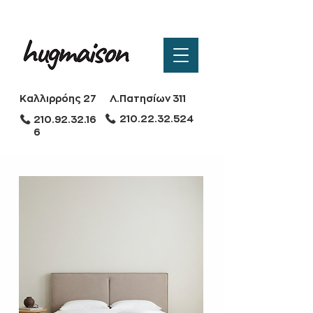
Καλλιρρόης 27
Λ.Πατησίων 311
210.22.32.524
210.92.32.16
6