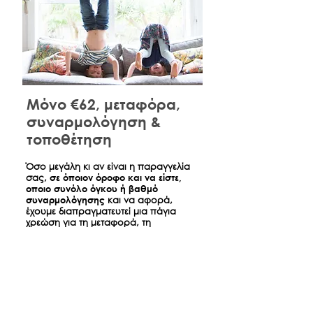
Μόνο €62, μεταφόρα,
συναρμολόγηση &
τοποθέτηση
​Όσο μεγάλη κι αν είναι η παραγγελία
σας,
σε όποιον όροφο και να είστε,
οποιο συνόλο όγκου ή βαθμό
συναρμολόγησης
και να αφορά,
έχουμε διαπραγματευτεί μια πάγια
χρεώση για τη μεταφορά, τη
συναρμολόγηση και τη τοποθέτηση
όσων παραγγείλατε ώστε την ημέρα
της παράδοσης να είναι σπίτι σας
όπως ακριβώς τα βλέπετε στο
κατάστημα.
*
Αφορά παραδόσεις έντος Αθηνών