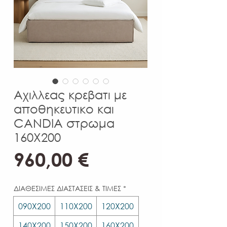
Αχιλλεας κρεβατι με
αποθηκευτικο και
CANDIA στρωμα
160X200
Τιμή
960,00 €
ΔΙΑΘΕΣΙΜΕΣ ΔΙΑΣΤΑΣΕΙΣ & ΤΙΜΕΣ
*
090Χ200
110Χ200
120Χ200
140Χ200
150Χ200
160Χ200