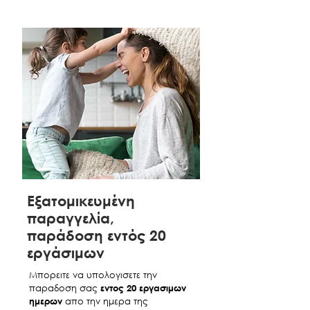
ΑΧΙΛΛΕΑΣ
€910
€975
ΚΡΕΒΑΤΙ ΜΕ
ΑΠΟΘΗΚΕΥΤΙΚΟ
ΚΑΙ ΣΤΡΩΜΑ
150Χ200
ΑΧΙΛΛΕΑΣ
€960
€1,030
ΚΡΕΒΑΤΙ ΜΕ
ΑΠΟΘΗΚΕΥΤΙΚΟ
ΚΑΙ ΣΤΡΩΜΑ
160Χ200
ΑΧΙΛΛΕΑΣ
€1,060
€1,140
ΚΡΕΒΑΤΙ ΜΕ
Εξατομικευμένη
ΑΠΟΘΗΚΕΥΤΙΚΟ
παραγγελία,
ΚΑΙ ΣΤΡΩΜΑ
παράδοση εντός 20
180Χ200
εργάσιμων
ΣΤΙΣ ΤΙΜΕΣ ΣΥΜΠΕΡΙΛΑΜΒΑΝΕΤΑΙ ΦΠΑ
Μπορειτε να υπολογισετε την
παραδοση σας
εντος 20 εργασιμων
ημερων
απο την ημερα της