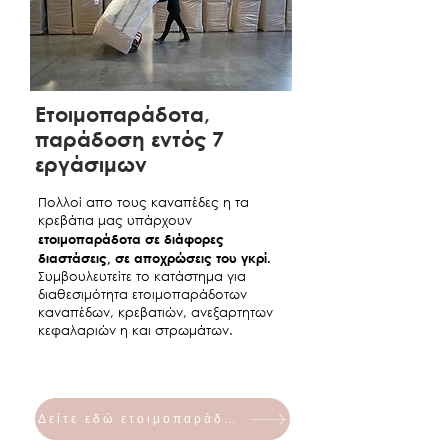
ΚΑΙ ΣΤΡΩΜΑ
090Χ200
ΑΧΙΛΛΕΑΣ
€640
€690
ΚΡΕΒΑΤΙ ΜΕ
Ετοιμοπαράδοτα,
ΑΠΟΘΗΚΕΥΤΙΚΟ
παράδοση εντός 7
ΚΑΙ ΣΤΡΩΜΑ
110Χ200
εργάσιμων
ΑΧΙΛΛΕΑΣ
€680
€730
Πολλοί απο τους καναπέδες η τα
κρεβάτια μας υπάρχουν
ΚΡΕΒΑΤΙ ΜΕ
ετοιμοπαράδοτα σε διάφορες
ΑΠΟΘΗΚΕΥΤΙΚΟ
διαστάσεις, σε αποχρώσεις του γκρί.
ΚΑΙ ΣΤΡΩΜΑ
Συμβουλευτείτε το κατάστημα για
120Χ200
διαθεσιμότητα ετοιμοπαράδοτων
καναπέδων, κρεβατιών, ανεξαρτητων
ΑΧΙΛΛΕΑΣ
€880
€940
κεφαλαριών η και στρωμάτων.
ΚΡΕΒΑΤΙ ΜΕ
ΑΠΟΘΗΚΕΥΤΙΚΟ
ΚΑΙ ΣΤΡΩΜΑ
140Χ200
Δείτε εδώ ετοιμοπαράδοτα