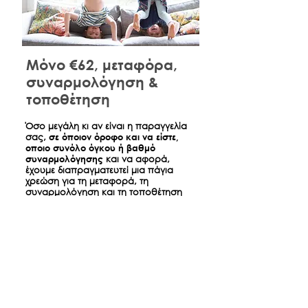
Μόνο €62, μεταφόρα,
συναρμολόγηση &
τοποθέτηση
​Όσο μεγάλη κι αν είναι η παραγγελία
σας,
σε όποιον όροφο και να είστε,
οποιο συνόλο όγκου ή βαθμό
συναρμολόγησης
και να αφορά,
έχουμε διαπραγματευτεί μια πάγια
χρεώση για τη μεταφορά, τη
συναρμολόγηση και τη τοποθέτηση
όσων παραγγείλατε ώστε την ημέρα
της παράδοσης να είναι σπίτι σας
όπως ακριβώς τα βλέπετε στο
κατάστημα.
*
Αφορά παραδόσεις έντος Αθηνών