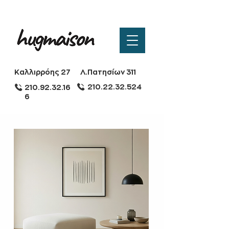
Καλλιρρόης 27
Λ.Πατησίων 311
210.22.32.524
210.92.32.16
6