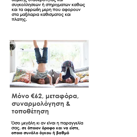
συγκολλησεων ή στηριγματων καθως
και τα αφρωδη μερη που αφορουν
στα μαξιλαρια καθισματος και
πλατης.
Μόνο €62, μεταφόρα,
συναρμολόγηση &
τοποθέτηση
​Όσο μεγάλη κι αν είναι η παραγγελία
σας,
σε όποιον όροφο και να είστε,
οποιο συνόλο όγκου ή βαθμό