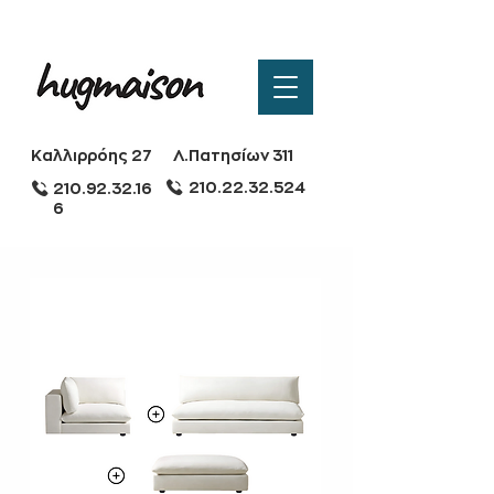
Καλλιρρόης 27
Λ.Πατησίων 311
210.22.32.524
210.92.32.16
6