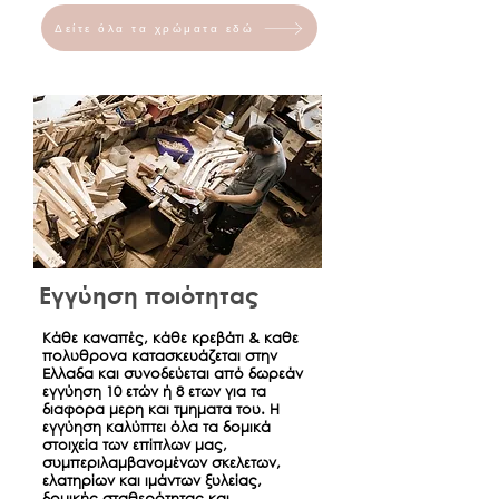
ενδέχεται να επηρεαστεί και από τον
τρόπο πληρωμής που έχει επιλέξει ο
Δείτε όλα τα χρώματα εδώ
πελάτης (π.χ. ο χρόνος ολοκλήρωσης
και εμφάνισης του τραπεζικού
εμβάσματος ενδέχεται να ποικίλει
ανάλογα με την Τράπεζα (συνήθως 2-
3 εργάσιμες ημέρες).
Εγγύηση ποιότητας
Κάθε καναπές, κάθε κρεβάτι & καθε
πολυθρονα κατασκευάζεται στην
Ελλαδα και συνοδεύεται από δωρεάν
εγγύηση 10 ετών ή 8 ετων για τα
διαφορα μερη και τμηματα του. Η
εγγύηση καλύπτει όλα τα δομικά
στοιχεία των επίπλων μας,
συμπεριλαμβανομένων σκελετων,
ελατηρίων και ιμάντων ξυλείας,
δομικής σταθερότητας και