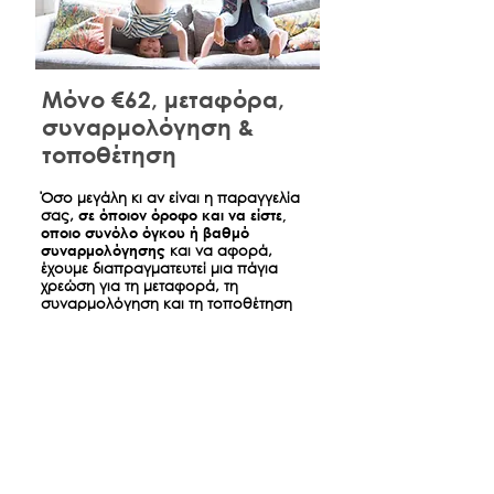
Μόνο €62, μεταφόρα,
συναρμολόγηση &
τοποθέτηση
​Όσο μεγάλη κι αν είναι η παραγγελία
σας,
σε όποιον όροφο και να είστε,
οποιο συνόλο όγκου ή βαθμό
συναρμολόγησης
και να αφορά,
έχουμε διαπραγματευτεί μια πάγια
χρεώση για τη μεταφορά, τη
συναρμολόγηση και τη τοποθέτηση
όσων παραγγείλατε ώστε την ημέρα
της παράδοσης να είναι σπίτι σας
όπως ακριβώς τα βλέπετε στο
κατάστημα.
*
Αφορά παραδόσεις έντος Αθηνών