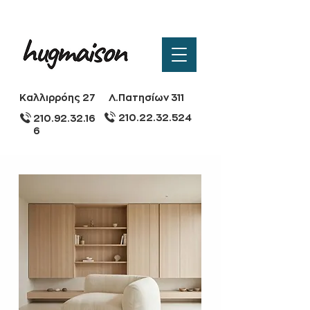
Καλλιρρόης 27
Λ.Πατησίων 311
210.22.32.524
210.92.32.16
6