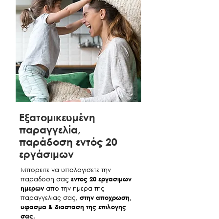
ΑΠΟΘΗΚΕΥΤΙΚΟ
160X200
ΑΘΗΝΑ ΚΡΕΒΑΤΙ
€890
€970
ΜΕ
ΑΠΟΘΗΚΕΥΤΙΚΟ
180X200
ΣΤΙΣ ΤΙΜΕΣ ΣΥΜΠΕΡΙΛΑΜΒΑΝΕΤΑΙ ΦΠΑ
Εξατομικευμένη
παραγγελία,
παράδοση εντός 20
εργάσιμων
Μπορειτε να υπολογισετε την
παραδοση σας
εντος 20 εργασιμων
ημερων
απο την ημερα της
παραγγελιας σας,
στην αποχρωση,
υφασμα & διασταση της επιλογης
σας.