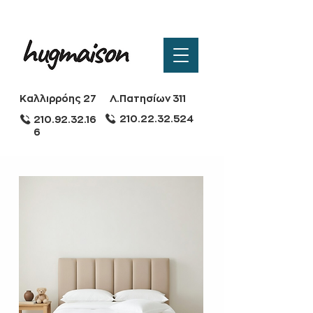
Καλλιρρόης 27
Λ.Πατησίων 311
210.22.32.524
210.92.32.16
6