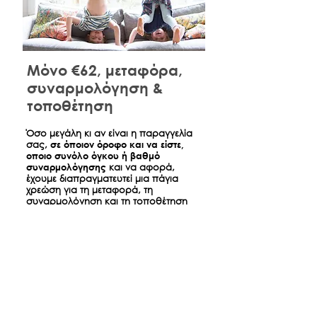
Μόνο €62, μεταφόρα,
συναρμολόγηση &
τοποθέτηση
​Όσο μεγάλη κι αν είναι η παραγγελία
σας,
σε όποιον όροφο και να είστε,
οποιο συνόλο όγκου ή βαθμό
συναρμολόγησης
και να αφορά,
έχουμε διαπραγματευτεί μια πάγια
χρεώση για τη μεταφορά, τη
συναρμολόγηση και τη τοποθέτηση
όσων παραγγείλατε ώστε την ημέρα
της παράδοσης να είναι σπίτι σας
όπως ακριβώς τα βλέπετε στο
κατάστημα.
*
Αφορά παραδόσεις έντος Αθηνών