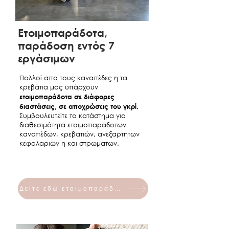
ΑΘΗΝΑ ΚΡΕΒΑΤΙ
€530
€580
ΜΕ
ΑΠΟΘΗΚΕΥΤΙΚΟ
Ετοιμοπαράδοτα,
110X200
παράδοση εντός 7
ΑΘΗΝΑ ΚΡΕΒΑΤΙ
€560
€610
εργάσιμων
ΜΕ
ΑΠΟΘΗΚΕΥΤΙΚΟ
Πολλοί απο τους καναπέδες η τα
κρεβάτια μας υπάρχουν
120X200
ετοιμοπαράδοτα σε διάφορες
διαστάσεις, σε αποχρώσεις του γκρί.
ΑΘΗΝΑ ΚΡΕΒΑΤΙ
€730
€790
Συμβουλευτείτε το κατάστημα για
ΜΕ
διαθεσιμότητα ετοιμοπαράδοτων
ΑΠΟΘΗΚΕΥΤΙΚΟ
καναπέδων, κρεβατιών, ανεξαρτητων
140X200
κεφαλαριών η και στρωμάτων.
ΑΘΗΝΑ ΚΡΕΒΑΤΙ
€760
€825
ΜΕ
ΑΠΟΘΗΚΕΥΤΙΚΟ
Δείτε εδώ ετοιμοπαράδοτα
150X200
ΑΘΗΝΑ ΚΡΕΒΑΤΙ
€790
€860
ΜΕ