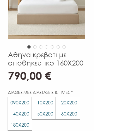
Αθηνα κρεβατι με
αποθηκευτικο 160Χ200
Τιμή
790,00 €
ΔΙΑΘΕΣΙΜΕΣ ΔΙΑΣΤΑΣΕΙΣ & ΤΙΜΕΣ
*
090Χ200
110Χ200
120Χ200
140Χ200
150Χ200
160Χ200
180Χ200