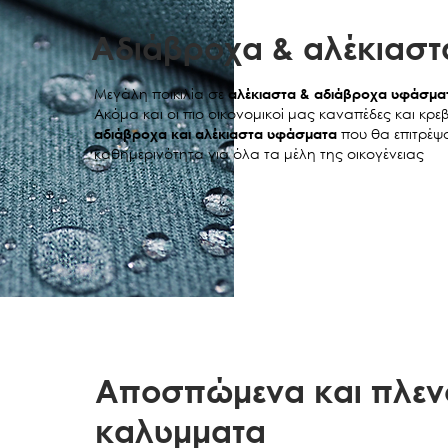
Aδιάβροχα & αλέκιασ
Μεγάλη ποικιλία σε
αλέκιαστα & αδιάβροχα υφάσμα
Ακόμα και οι πιο οικονομικοί μας καναπέδες και κρ
που θα επιτρέψο
αδιάβροχα και αλέκιαστα υφάσματα
καθημερινότητα για όλα τα μέλη της οικογένειας
Aποσπώμενα και πλεν
καλυμματα