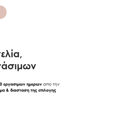
ελία,
γάσιμων
απο την
20 εργασιμων ημερων
α & διασταση της επιλογης