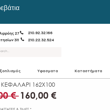
ρεβάτια
210.92.32.166
λιρρόης 27
τησίων 311
210.22.32.524
εξοπλισμός
Υφασματα
Καταστήματα
ΚΕΦΑΛΑΡΙ 162Χ100
Κανονική
Τιμή
00 € 
160,00 €
τιμή
Έκπτωσης
ΙΑΣΤΑΣΕΙΣ & ΤΙΜΕΣ
*