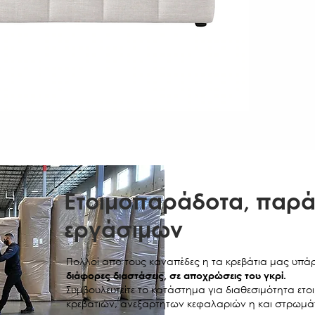
112Χ100
122Χ100
142Χ100
152Χ100
162Χ100
182Χ100
Ετοιμοπαράδοτα, παρά
εργάσιμων
Πολλοί απο τους καναπέδες η τα κρεβάτια μας υπ
διάφορες διαστάσεις, σε αποχρώσεις του γκρί.
Συμβουλευτείτε το κατάστημα για διαθεσιμότητα ε
κρεβατιών, ανεξαρτητων κεφαλαριών η και στρωμά