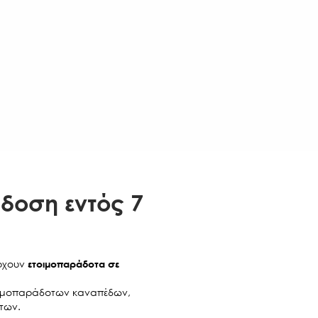
YES/PORTO
€100
YES/PORTO
€120
YES/PORTO
€130
YES/PORTO
€150
YES/PORTO
€160
YES/PORTO
€220
δοση εντός 7
άρχουν
ετοιμοπαράδοτα σε
τοιμοπαράδοτων καναπέδων,
των.