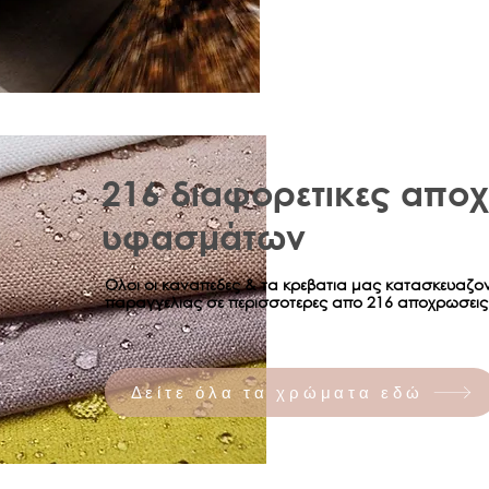
216 διαφορετικες απο
υφασμάτων
Ολοι οι καναπεδες & τα κρεβατια μας κατασκευαζο
παραγγελιας σε περισσοτερες απο 216 αποχρωσεις
Δείτε όλα τα χρώματα εδώ