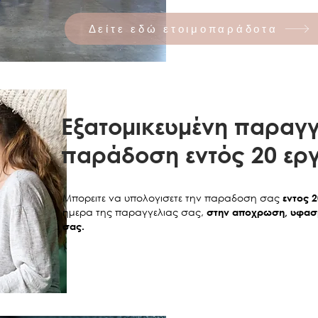
Δείτε εδώ ετοιμοπαράδοτα
Εξατομικευμένη παραγγ
παράδοση εντός 20 ερ
Μπορειτε να υπολογισετε την παραδοση σας
εντος 
ημερα της παραγγελιας σας,
στην αποχρωση, υφασμ
σας.