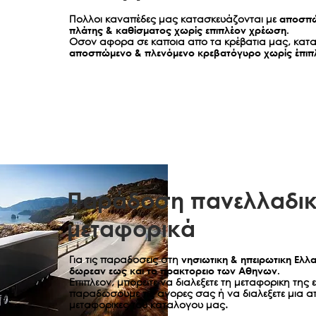
Πολλοι καναπέδες μας κατασκευάζονται με
αποσπώ
πλάτης & καθίσματος χωρίς επιπλέον χρέωση.
Οσον αφορα σε καποια απο τα κρέβατια μας, κατα
αποσπώμενο & πλενόμενο κρεβατόγυρο χωρίς έπιπ
Παράδοση πανελλαδικ
μεταφορικά
Για τις παραδοσεις στη
νησιωτικη & ηπειρωτικη Ελλ
δωρεαν εως και το πρακτορειο των Αθηνων.
Επιπλεον, μπορειτε να διαλεξετε τη μεταφορικη της 
παραδωσουμε τις αγορες σας ή να διαλεξετε μια α
μεταφορικες του καταλογου μας.