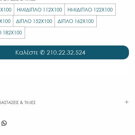
Χ100
ΗΜΙΔΙΠΛΟ 112Χ100
ΗΜΙΔΙΠΛΟ 122Χ100
Χ100
ΔΙΠΛΟ 152Χ100
ΔΙΠΛΟ 162Χ100
 182Χ100
Καλέστε ✆ 210.22.32.524
Καλέστε ✆ 210.22.32.524
ΙΑΣΤΑΣΕΙΣ & ΤΙΜΕΣ
ΙΑΣΤΑΣΕΙΣ
ΥΦΑΣΜΑ ΚΑΤΗΓΟΡΙΑ Ι
ΤΙΜΗ
YES/PORTO
€80