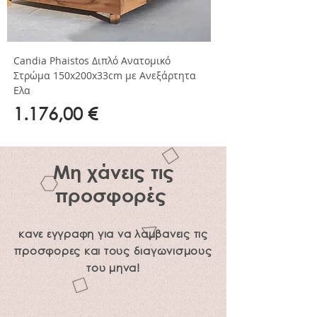
Candia Phaistos Διπλό Ανατομικό
Στρώμα 150x200x33cm με Ανεξάρτητα
Ελα
Τιμή
1.176,00 €
Μη χάνεις τις
προσφορές
κανε εγγραφη για να λαμβανεις τις
προσφορες και τους διαγωνισμους
του μηνα!