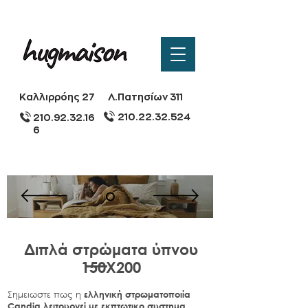
Καλλιρρόης 27
Λ.Πατησίων 311
210.22.32.524
210.92.32.16
6
Διπλά στρώματα ύπνου
150Χ200
Σημειωστε πως η
ελληνική στρωματοποιία
Candia λειτουργεί με εκπτωτικο συστημα