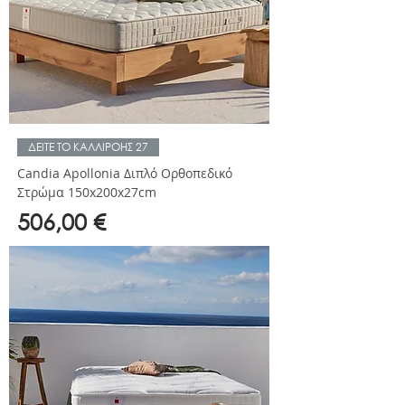
ΔΕΙΤΕ ΤΟ ΚΑΛΛΙΡΟΗΣ 27
Candia Apollonia Διπλό Ορθοπεδικό
Στρώμα 150x200x27cm
Τιμή
506,00 €